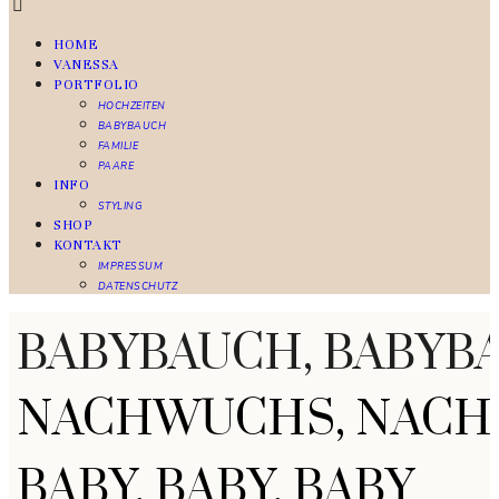
HOME
VANESSA
PORTFOLIO
HOCHZEITEN
BABYBAUCH
FAMILIE
PAARE
INFO
STYLING
SHOP
KONTAKT
IMPRESSUM
DATENSCHUTZ
BABYBAUCH, BABYB
NACHWUCHS, NACH
BABY, BABY, BABY